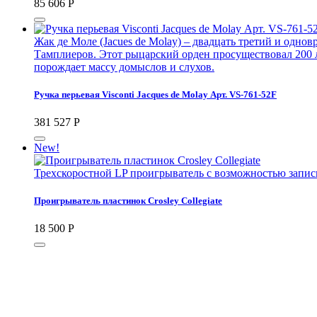
85 606
Р
Жак де Моле (Jacues de Molay) – двадцать третий и одн
Тамплиеров. Этот рыцарский орден просуществовал 200 л
порождает массу домыслов и слухов.
Ручка перьевая Visconti Jaсques de Molay Арт. VS-761-52F
381 527
Р
New!
Трехскоростной LP проигрыватель с возможностью запис
Проигрыватель пластинок Crosley Collegiate
18 500
Р