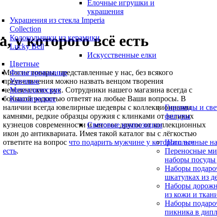
Елочные игрушки и
украшения
Украшения из стекла Imperia
Collection
, у которого всё есть
Колокольчики из керамики
Lucky Bell
Искусственные елки
Цветные
Многие товары, представленные у нас, без всякого
Фольгированные
преувеличения можно назвать венцом творения
Уличные
человеческих рук. Сотрудники нашего магазина всегда с
Металлические
большой радостью ответят на любые Ваши вопросы. В
Классические
наличии всегда ювелирные шедевры с коллекционными
Гирлянды и св
камнями, редкие образцы оружия с клинками от великих
фигуры
кузнецов современности и многое другое от коллекционных
Световые композиции
икон до антиквариата. Имея такой каталог вы с лёгкостью
ответите на вопрос
что подарить мужчине у которого все
Шашлычные на
есть
.
Переносные ми
наборы посуды 
Наборы подаро
шкатулках из д
Наборы дорожн
из кожи и ткан
Наборы подаро
пикника в дипл