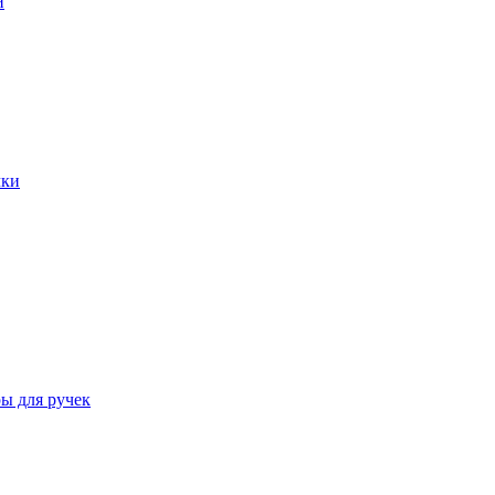
и
чки
ы для ручек