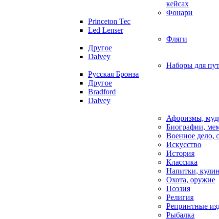
кейсах
Фонари
Princeton Tec
Led Lenser
Фляги
Другое
Dalvey
Наборы для пу
Русская Бронза
Другое
Bradford
Dalvey
Афоризмы, муд
Биографии, ме
Военное дело,
Искусство
История
Классика
Напитки, кули
Охота, оружие
Поэзия
Религия
Репринтные из
Рыбалка