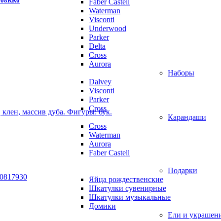
 308КК6
Faber Castell
Waterman
Visconti
Underwood
Parker
Delta
Cross
Aurora
Наборы
Dalvey
Visconti
Parker
Cross
, клен, массив дуба. Фигуры: бук.
Карандаши
Cross
Waterman
Aurora
Faber Castell
Подарки
Яйца рождественские
Шкатулки сувенирные
Шкатулки музыкальные
Домики
Ели и украшен