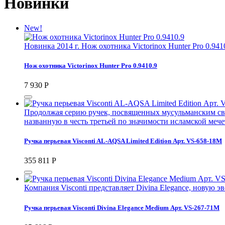
Новинки
New!
Новинка 2014 г. Нож охотника Victorinox Hunter Pro 0.941
Нож охотника Victorinox Hunter Pro 0.9410.9
7 930
Р
Продолжая серию ручек, посвященных мусульманским свят
названную в честь третьей по значимости исламской меч
Ручка перьевая Visconti AL-AQSA Limited Edition Арт. VS-658-18M
355 811
Р
Компания Visconti представляет Divina Elegance, новую 
Ручка перьевая Visconti Divina Elegance Medium Арт. VS-267-71M