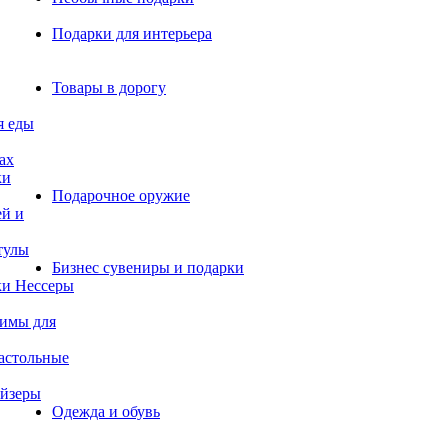
Подарки для интерьера
Товары в дорогу
я еды
ах
ки
Подарочное оружие
ей и
тулы
Бизнес сувениры и подарки
и Нессеры
жимы для
астольные
айзеры
Одежда и обувь