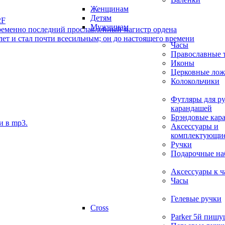
Женщинам
Детям
Мужчинам
овременно последний прославленный магистр ордена
ет и стал почти всесильным; он до настоящего времени
Часы
Православные 
Иконы
Церковные ло
Колокольчики
Футляры для ру
карандашей
Брэндовые кар
и в mp3.
Аксессуары и
комплектующие
Ручки
Подарочные на
Аксессуары к ч
Часы
Гелевые ручки
Cross
Parker 5й пишу