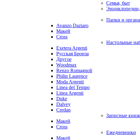
Семья, быт
Энциклопедии,
Папки и орган
Avanzo Daziaro
Макей
Cross
Настольные на
Exetera Argenti
Русская Бронза
Другое
Woodmax
Renzo Romagnoli
Philip Laurence
Moda Argenti
Linea del Tempo
Linea Argenti
Duke
Dalvey
Credan
Записные кни
Макей
Cross
Ежедневники
Макей