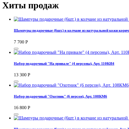
Хиты продаж
Шампуры подарочные (6шт.) в колчане из натуральной кожи коричн
7 700
Р
Набор подарочный "На привале" (4 персоны), Арт. 110КИ4
13 300
Р
Набор подарочный "Охотник" (6 персон), Арт. 108КМ6
16 800
Р