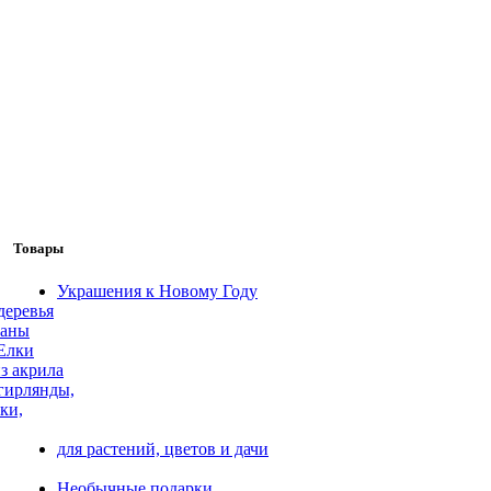
Товары
Украшения к Новому Году
деревья
таны
Елки
з акрила
гирлянды,
ки,
для растений, цветов и дачи
Необычные подарки