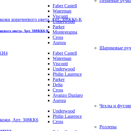
Перьевые ручк
Faber Castell
Waterman
Visconti
Underwood
Parker
евого цвета, Арт. 308КК6-К
Montegrappa
Cross
Aurora
Шариковые ру
Faber Castell
Waterman
Visconti
Underwood
Philip Laurence
Parker
Delta
Cross
Avanzo Daziaro
Aurora
Чехлы и футляр
Underwood
Philip Laurence
Cross
Роллеры