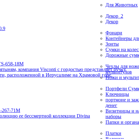
Для Животных
Декор_2
Декор
0.9
Фонари
Контейнеры дл
Зонты
Сумки на колес
Дорожные сум
Чехлы для нож
ыням, компания Visconti с гордостью представляет ручку,
мультитулов
ети, расположенной в Иерусалиме на Храмовой горе.
Ножи и мульти
Портфели Сумк
Ключницы
портмоне и за
денег
Визитницы и н
эволюцию ее бессмертной коллекции Divina
наборы
Папки и орган
Платки
Валенки