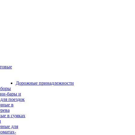
етовые
Дорожные принадлежности
боры
ни-бары и
для поездок
чные в
ерева
ые в сумках
и
чные для
оматах-