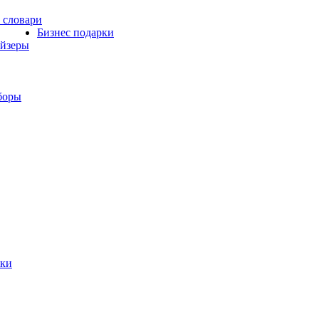
 словари
Бизнес подарки
айзеры
боры
жки