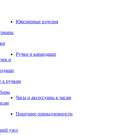
Ювелирные изделия
товары
жки
Ручки и карандаши
чек и
андаши
 к ручкам
боры
Часы и аксессуары к часам
асам
Пишущие принадлежности
щий узел