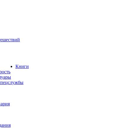
тешествий
Книги
рость
муары
 спецслужбы
нария
дания