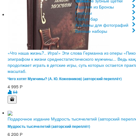
Иконы
Звуковые зубные щетки
Изделия из Бронзы
Глобусы
Глобус-бар
Альбомы для фотографий
Винные наборы
​«Что наша жизнь?.. Игра!» Эти слова Германна из оперы «Пик
эпиграфом к жизни среднестатистического мужчины... Ведь ка
продолжает играть в детские игры, суть которых остается пра
масштаб.
Чего хотят Мужчины? (А. Ю. Кожевников) (авторский переплёт)
4 995
Р
Подарочное издание Мудрость тысячелетий (авторский перепл
Мудрость тысячелетий (авторский переплёт)
6 200
Р