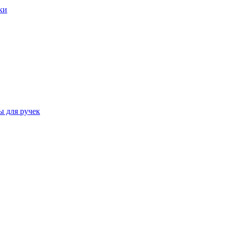
ки
ы для ручек