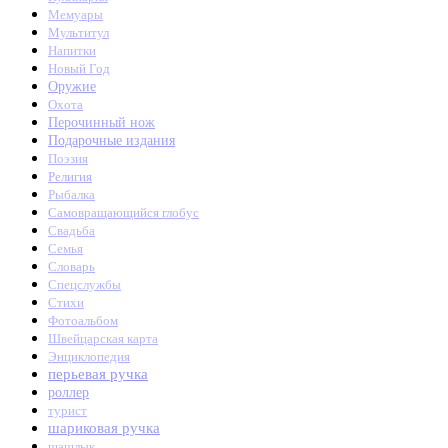
Мемуары
Мультитул
Напитки
Новый Год
Оружие
Охота
Перочинный нож
Подарочные издания
Поэзия
Религия
Рыбалка
Самовращающийся глобус
Свадьба
Семья
Словарь
Спецслужбы
Стихи
Фотоальбом
Швейцарская карта
Энциклопедия
перьевая ручка
роллер
турист
шариковая ручка
шашлык