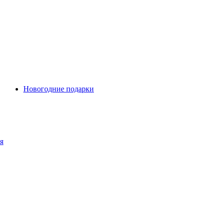
Новогодние подарки
я