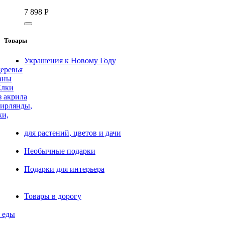
7 898
Р
Товары
Украшения к Новому Году
еревья
аны
Елки
з акрила
ирлянды,
ки,
для растений, цветов и дачи
Необычные подарки
Подарки для интерьера
Товары в дорогу
 еды