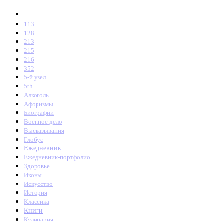
113
128
213
215
216
352
5-й узел
5th
Алкоголь
Афоризмы
Биографии
Военное дело
Высказывания
Глобус
Ежедневник
Ежедневник-портфолио
Здоровье
Иконы
Искусство
История
Классика
Книги
Кулинария