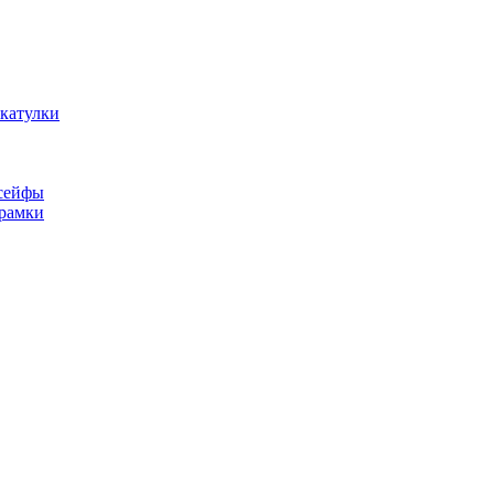
катулки
сейфы
рамки