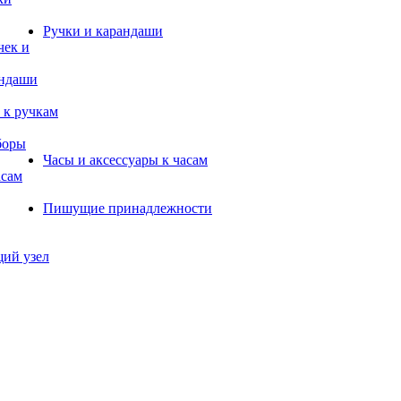
Ручки и карандаши
чек и
андаши
 к ручкам
боры
Часы и аксессуары к часам
асам
Пишущие принадлежности
щий узел