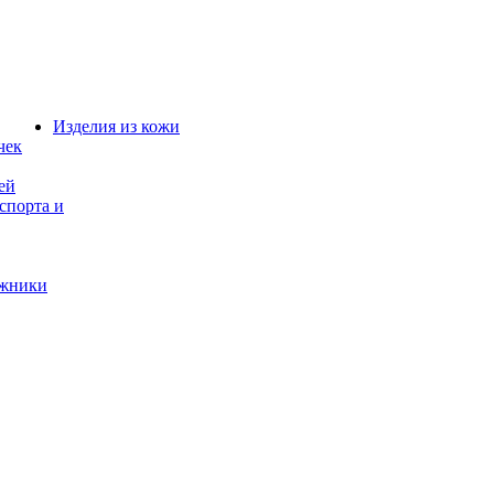
Изделия из кожи
чек
ей
спорта и
ажники