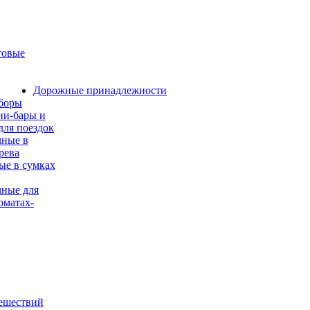
товые
Дорожные принадлежности
боры
ни-бары и
для поездок
чные в
рева
е в сумках
ные для
оматах-
ешествий