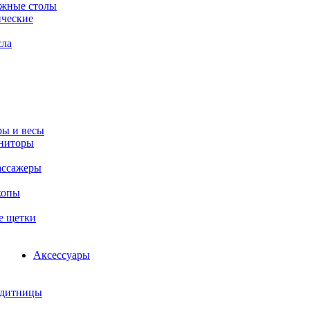
ажные столы
ческие
сла
ы и весы
ниторы
ассажеры
копы
е щетки
Аксессуары
едитницы