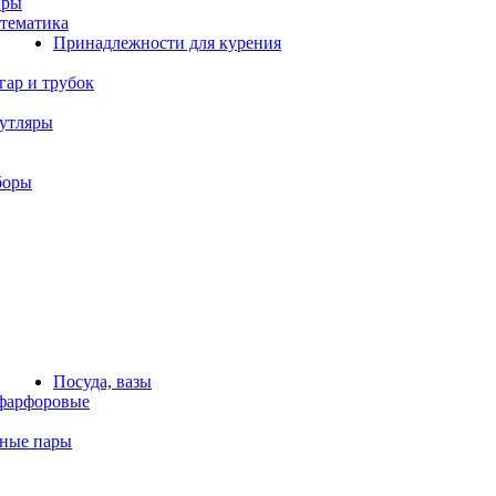
иры
тематика
Принадлежности для курения
гар и трубок
утляры
боры
Посуда, вазы
фарфоровые
йные пары