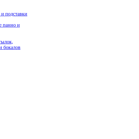
 и подставки
 панно и
тылок,
и бокалов