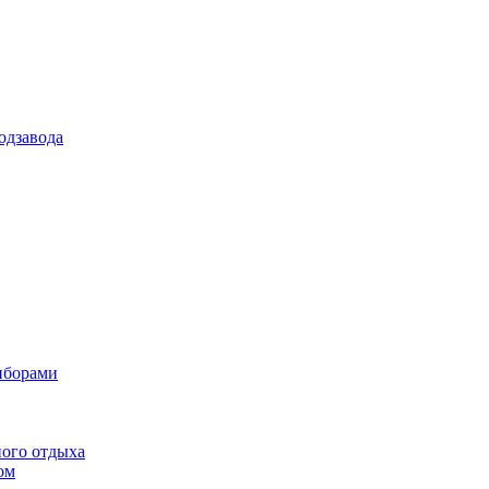
одзавода
иборами
ного отдыха
ом