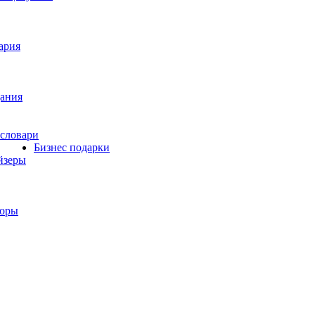
ария
ания
словари
Бизнес подарки
йзеры
боры