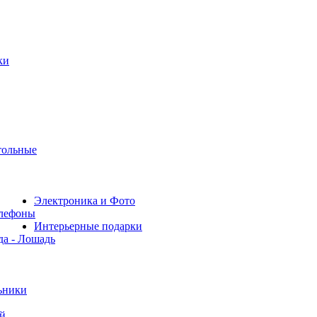
ки
тольные
Электроника и Фото
лефоны
Интерьерные подарки
да - Лошадь
ьники
й