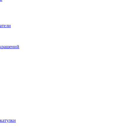
атели
украшений
катулки