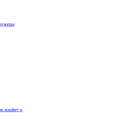
 фужеры
ов конфет и