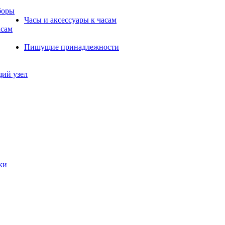
боры
Часы и аксессуары к часам
асам
Пишущие принадлежности
щий узел
ки