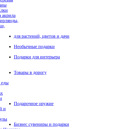
аны
Елки
з акрила
ирлянды,
ки,
для растений, цветов и дачи
Необычные подарки
Подарки для интерьера
Товары в дорогу
 еды
ах
и
Подарочное оружие
й и
тулы
Бизнес сувениры и подарки