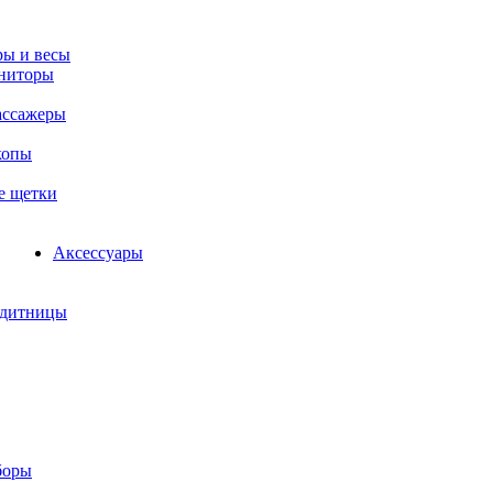
ы и весы
ниторы
ассажеры
копы
е щетки
Аксессуары
едитницы
боры