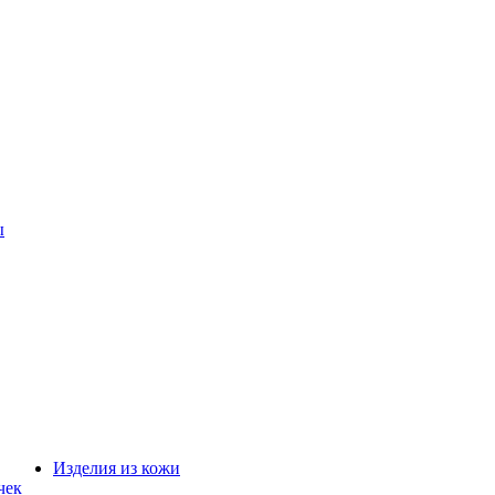
ы
Изделия из кожи
чек