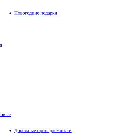
Новогодние подарки
я
товые
Дорожные принадлежности