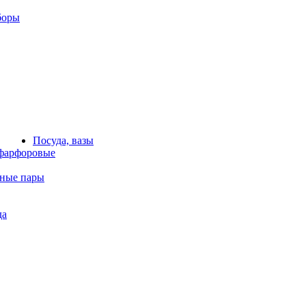
боры
Посуда, вазы
фарфоровые
йные пары
да