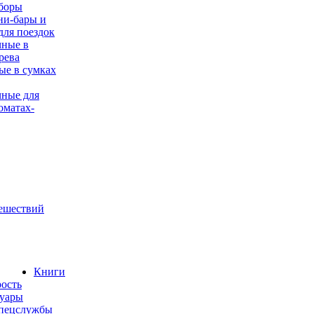
боры
ни-бары и
для поездок
чные в
рева
е в сумках
ные для
оматах-
ешествий
Книги
ость
муары
спецслужбы