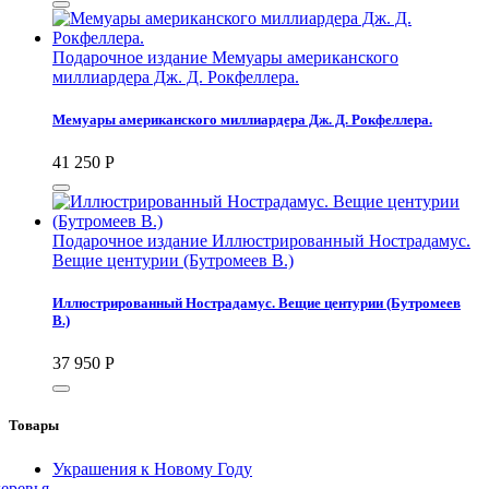
Подарочное издание Мемуары американского
миллиардера Дж. Д. Рокфеллера.
Мемуары американского миллиардера Дж. Д. Рокфеллера.
41 250
Р
Подарочное издание Иллюстрированный Нострадамус.
Вещие центурии (Бутромеев В.)
Иллюстрированный Нострадамус. Вещие центурии (Бутромеев
В.)
37 950
Р
Товары
Украшения к Новому Году
еревья