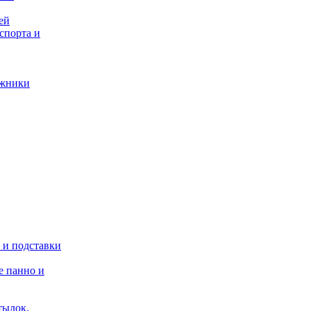
ей
спорта и
ажники
 и подставки
 панно и
тылок,