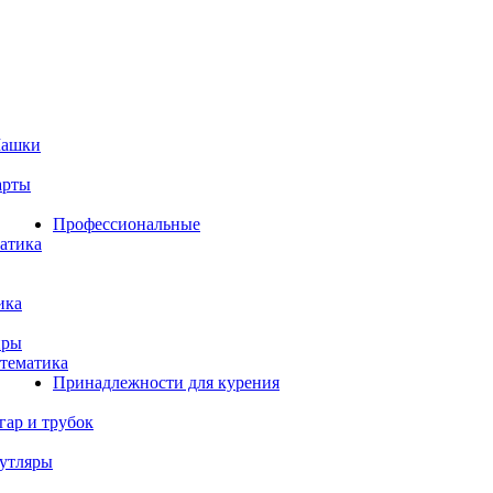
Шашки
арты
Профессиональные
атика
ика
иры
тематика
Принадлежности для курения
гар и трубок
утляры