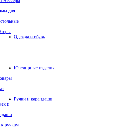
и Нессеры
имы для
астольные
йзеры
Одежда и обувь
Ювелирные изделия
товары
ки
Ручки и карандаши
чек и
андаши
 к ручкам