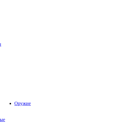
ы
Оружие
ые