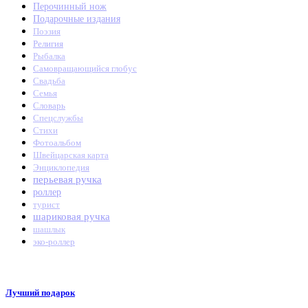
Перочинный нож
Подарочные издания
Поэзия
Религия
Рыбалка
Самовращающийся глобус
Свадьба
Семья
Словарь
Спецслужбы
Стихи
Фотоальбом
Швейцарская карта
Энциклопедия
перьевая ручка
роллер
турист
шариковая ручка
шашлык
эко-роллер
Лучший подарок