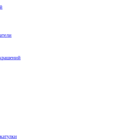
й
атели
украшений
катулки