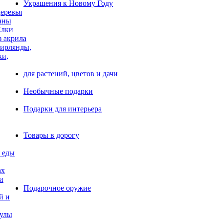
Украшения к Новому Году
еревья
аны
Елки
з акрила
ирлянды,
ки,
для растений, цветов и дачи
Необычные подарки
Подарки для интерьера
Товары в дорогу
 еды
ах
и
Подарочное оружие
й и
тулы