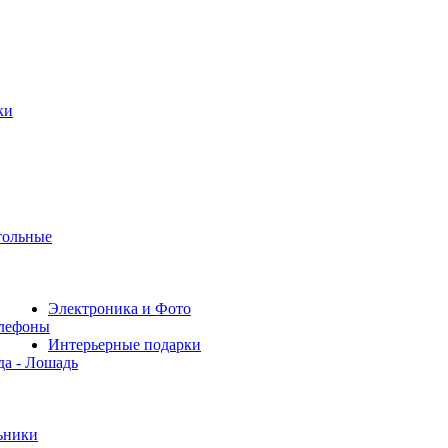
ки
тольные
Электроника и Фото
лефоны
Интерьерные подарки
да - Лошадь
ьники