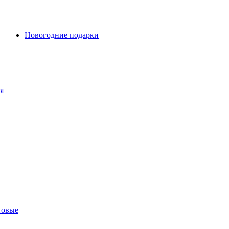
Новогодние подарки
я
товые