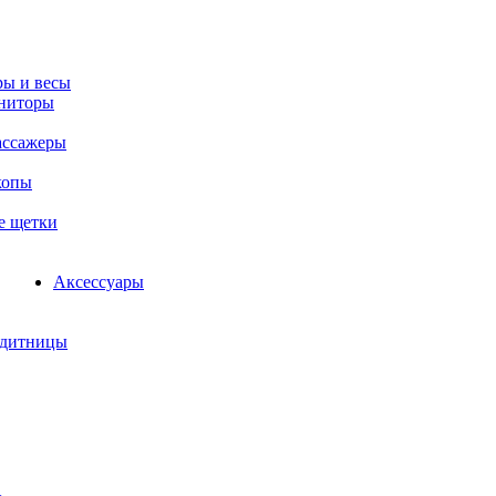
ы и весы
ниторы
ассажеры
копы
е щетки
Аксессуары
едитницы