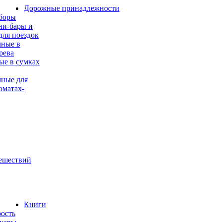
Дорожные принадлежности
боры
ни-бары и
для поездок
чные в
рева
е в сумках
ные для
оматах-
ешествий
Книги
ость