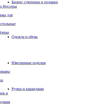
Бизнес сувениры и подарки
и Нессеры
имы для
астольные
йзеры
Одежда и обувь
Ювелирные изделия
товары
ки
Ручки и карандаши
чек и
андаши