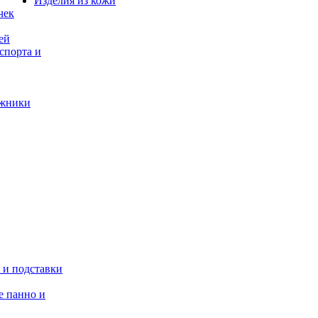
Изделия из кожи
чек
ей
спорта и
ажники
 и подставки
 панно и