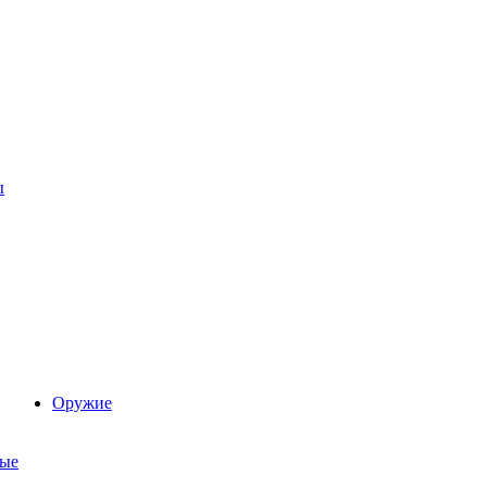
ы
Оружие
ые