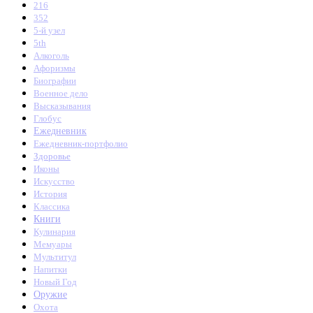
216
352
5-й узел
5th
Алкоголь
Афоризмы
Биографии
Военное дело
Высказывания
Глобус
Ежедневник
Ежедневник-портфолио
Здоровье
Иконы
Искусство
История
Классика
Книги
Кулинария
Мемуары
Мультитул
Напитки
Новый Год
Оружие
Охота