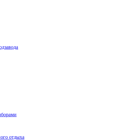
одзавода
иборами
ного отдыха