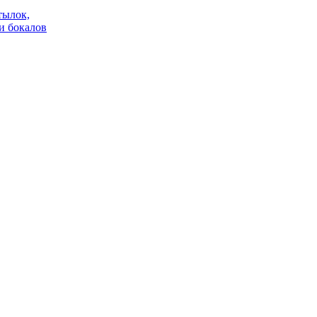
тылок,
и бокалов