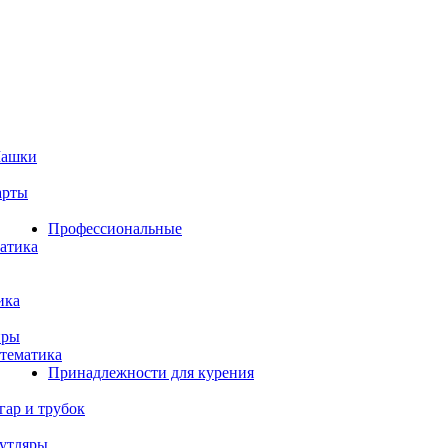
Шашки
арты
Профессиональные
атика
ика
иры
тематика
Принадлежности для курения
гар и трубок
утляры