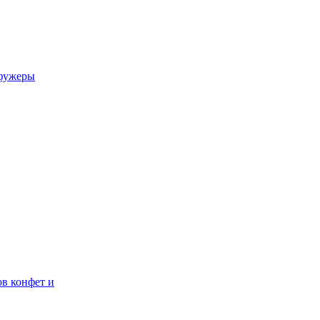
 фужеры
ов конфет и