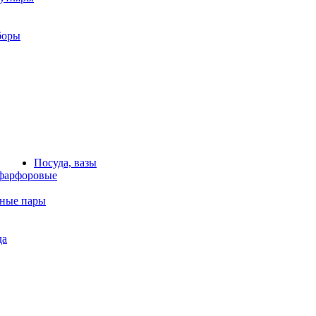
боры
Посуда, вазы
фарфоровые
йные пары
да