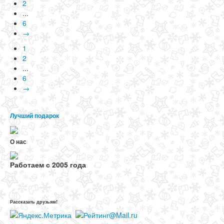
2
...
6
→
1
2
...
6
→
Лучший подарок
О нас
Работаем с 2005 года
Рассказать друзьям!