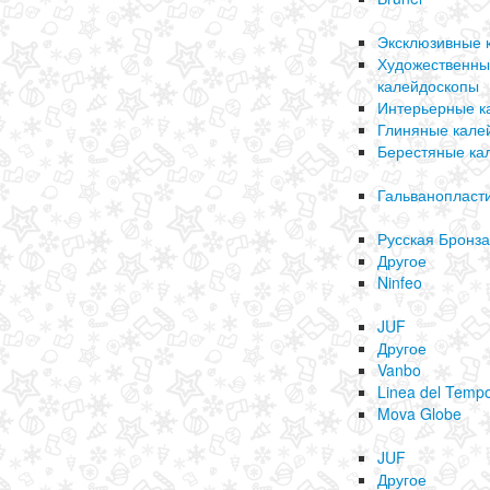
Эксклюзивные 
Художественн
калейдоскопы
Интерьерные к
Глиняные кале
Берестяные ка
Гальванопласт
Русская Бронза
Другое
Ninfeo
JUF
Другое
Vanbo
Linea del Temp
Mova Globe
JUF
Другое