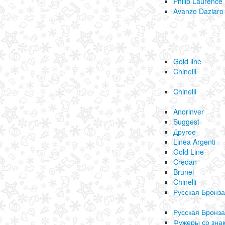
Philip Laurence
Avanzo Daziaro
Gold line
Chinelli
Chinelli
Anorinver
Suggest
Другое
Linea Argenti
Gold Line
Credan
Brunel
Chinelli
Русская Бронза
Русская Бронза
Фужеры со зна