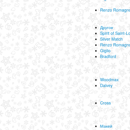
Renzo Romagno
Другое
Spirit of Saint-L
Silver Match
Renzo Romagno
Giglio
Bradford
Woodmax
Dalvey
Cross
Макей