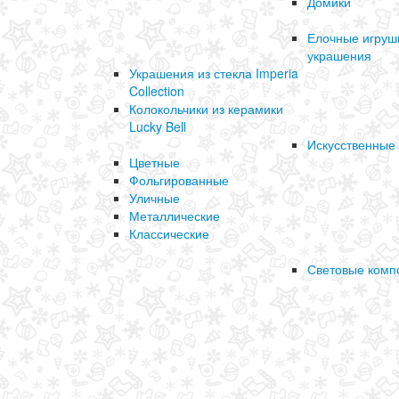
Домики
Елочные игруш
украшения
Украшения из стекла Imperia
Collection
Колокольчики из керамики
Lucky Bell
Искусственные
Цветные
Фольгированные
Уличные
Металлические
Классические
Световые комп