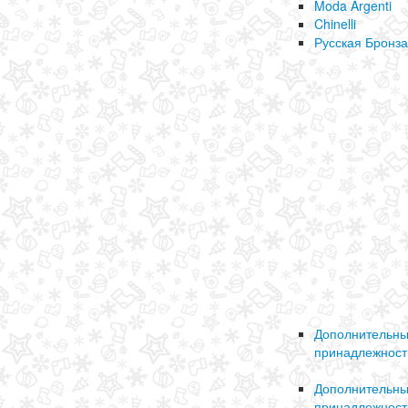
Moda Argenti
Chinelli
Русская Бронза
Дополнительн
принадлежност
Дополнительн
принадлежност