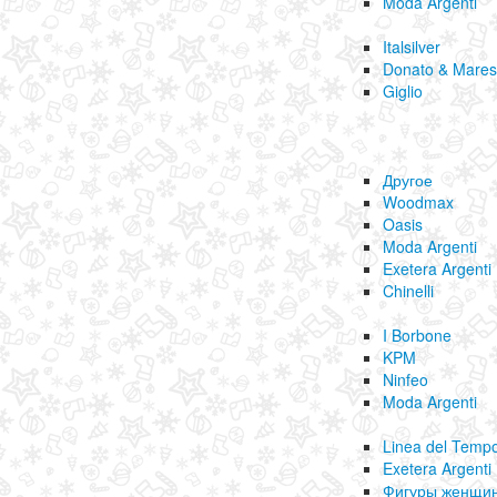
Moda Argenti
Italsilver
Donato & Mare
Giglio
Другое
Woodmax
Oasis
Moda Argenti
Exetera Argenti
Chinelli
I Borbone
KPM
Ninfeo
Moda Argenti
Linea del Temp
Exetera Argenti
Фигуры женщин