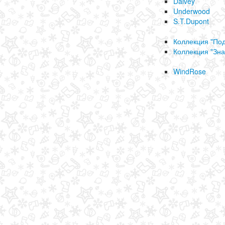
Dalvey
Underwood
S.T.Dupont
Коллекция "По
Коллекция "Зна
WindRose