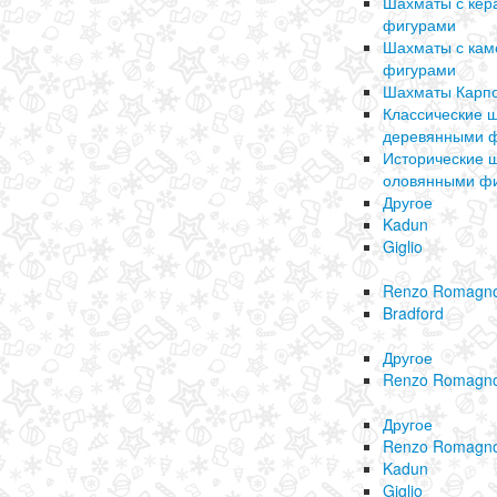
Шахматы с кер
фигурами
Шахматы с ка
фигурами
Шахматы Карп
Классические 
деревянными 
Исторические 
оловянными ф
Другое
Kadun
Giglio
Renzo Romagno
Bradford
Другое
Renzo Romagno
Другое
Renzo Romagno
Kadun
Giglio