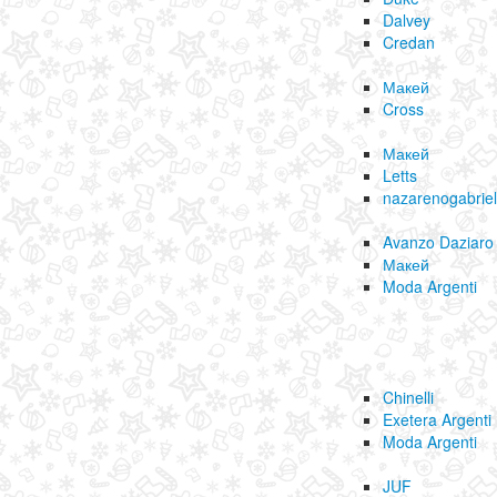
Dalvey
Credan
Макей
Cross
Макей
Letts
nazarenogabrielli
Avanzo Daziaro
Макей
Moda Argenti
Chinelli
Exetera Argenti
Moda Argenti
JUF