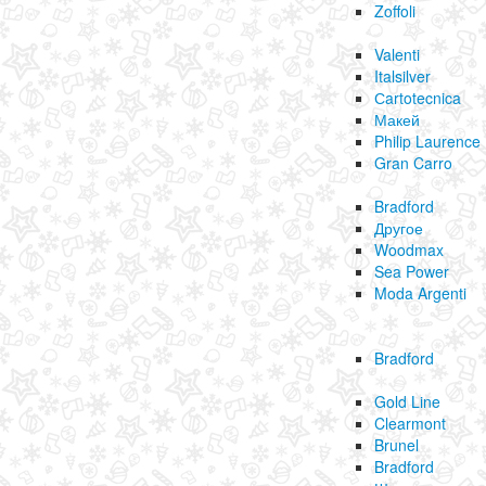
Zoffoli
Valenti
Italsilver
Сartotecnica
Макей
Philip Laurence
Gran Carro
Bradford
Другое
Woodmax
Sea Power
Moda Argenti
Bradford
Gold Line
Clearmont
Brunel
Bradford