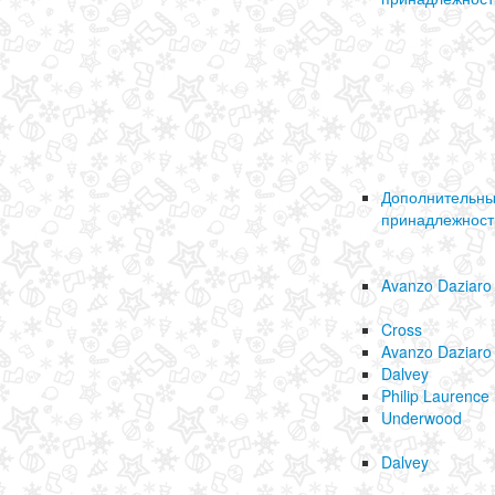
Дополнительн
принадлежност
Avanzo Daziaro
Cross
Avanzo Daziaro
Dalvey
Philip Laurence
Underwood
Dalvey