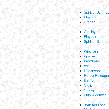
Spirit of Saint-L
Playbox
Credan
Crosley
Playbox
Spirit of Saint-L
Windrose
Другое
Woodmax
Valenti
Underwood
Renzo Romagno
Italsilver
Giglio
Champ
Buben Zorweg
Золотая Роза