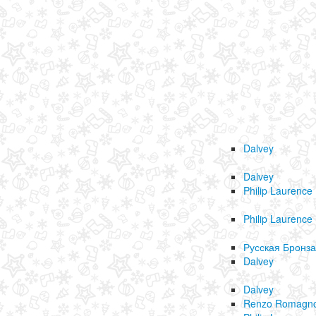
Dalvey
Dalvey
Philip Laurence
Philip Laurence
Русская Бронза
Dalvey
Dalvey
Renzo Romagno