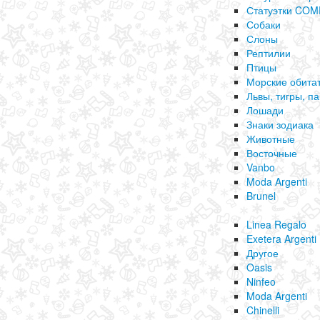
Статуэтки CO
Собаки
Слоны
Рептилии
Птицы
Морские обита
Львы, тигры, п
Лошади
Знаки зодиака
Животные
Восточные
Vanbo
Moda Argenti
Brunel
Linea Regalo
Exetera Argenti
Другое
Oasis
Ninfeo
Moda Argenti
Chinelli