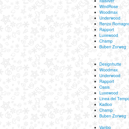
Italsilver
WindRose
Woodmax
Underwood
Renzo Romagno
Rapport
Luxewood
Champ
Buben Zorweg
Designhutte
Woodmax
Underwood
Rapport
Oasis
Luxewood
Linea del Temp
Kadloo
Champ
Buben Zorweg
Vanbo