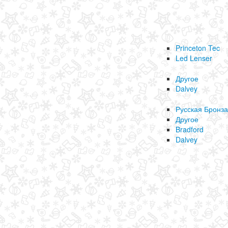
Princeton Tec
Led Lenser
Другое
Dalvey
Русская Бронза
Другое
Bradford
Dalvey