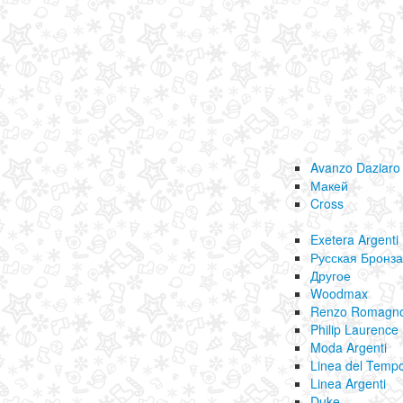
Avanzo Daziaro
Макей
Cross
Exetera Argenti
Русская Бронза
Другое
Woodmax
Renzo Romagno
Philip Laurence
Moda Argenti
Linea del Temp
Linea Argenti
Duke